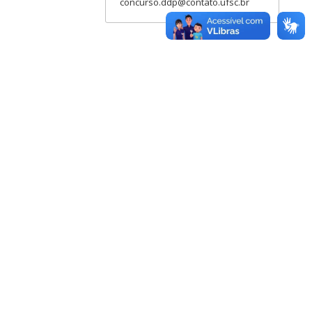
concurso.ddp@contato.ufsc.br