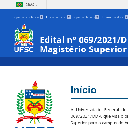
BRASIL
Ir para o conteúdo
1
Ir para o menu
2
Ir para a busca
3
Ir para o rodapé
4
Edital nº 069/2021/
Magistério Superior
Início
A Universidade Federal de 
069/2021/DDP, que visa o pr
Superior para o campus de A