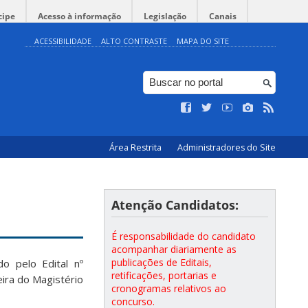
cipe
Acesso à informação
Legislação
Canais
ACESSIBILIDADE
ALTO CONTRASTE
MAPA DO SITE
Área Restrita
Administradores do Site
Atenção Candidatos:
É responsabilidade do candidato
acompanhar diariamente as
publicações de Editais,
do pelo Edital nº
retificações, portarias e
ira do Magistério
cronogramas relativos ao
concurso.